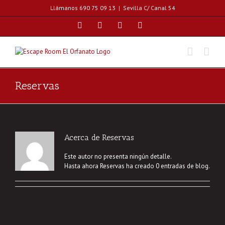
Skip
Llámanos 690 75 09 13
|
Sevilla C/ Canal 54
to
content
Facebook
Instagram
Correo
WhatsApp
electrónico
Reservas
Acerca de
Reservas
Este autor no presenta ningún detalle.
Hasta ahora Reservas ha creado 0 entradas de blog.