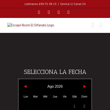
Skip
Llámanos 690 75 09 13
|
Sevilla C/ Canal 54
to
content
Facebook
Instagram
Correo
WhatsApp
electrónico
SELECCIONA LA FECHA
Ago 2026
Lun
Mar
Mié
Jue
Vie
Sáb
Dom
1
2