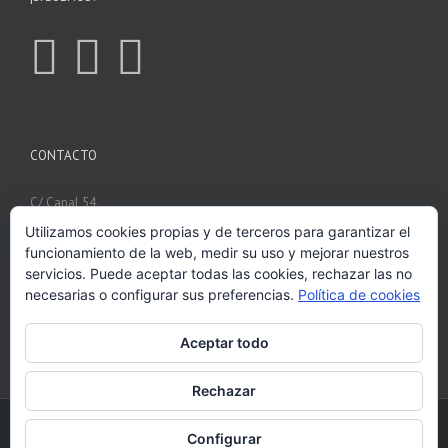
CONTACTO
C/ Canal 54
Utilizamos cookies propias y de terceros para garantizar el
41006 Sevilla
funcionamiento de la web, medir su uso y mejorar nuestros
Teléfonos: 690 75 09 13
servicios. Puede aceptar todas las cookies, rechazar las no
necesarias o configurar sus preferencias.
Política de cookies
Correo:
contacto@escaperoomelorfanato.com
Aceptar todo
Rechazar
Escape Room El Orfanato (2019-2026) | Website by
SotoNet 2.0
Configurar